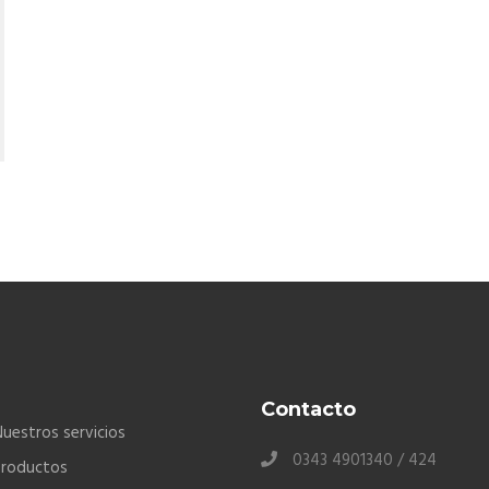
Contacto
uestros servicios
0343 4901340 / 424
Productos